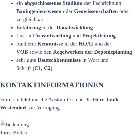
ein
abgeschlossenes Studium
der Fachrichtung
Bauingenieurwesen
oder
Geowissenschaften
oder
vergleichbar
Erfahrung
in der
Bauabwicklung
Lust auf
Verantwortung
und
Projektleitung
fundierte
Kenntnisse
in der
HOAI
und der
VOB
sowie den
Regelwerken der Deponieplanung
sehr gute
Deutschkenntnisse
in Wort und
Schrift
(C1, C2)
KONTAKTINFORMATIONEN
Für erste telefonische Auskünfte steht Dir
Herr Janik
Westendorf
zur Verfügung.