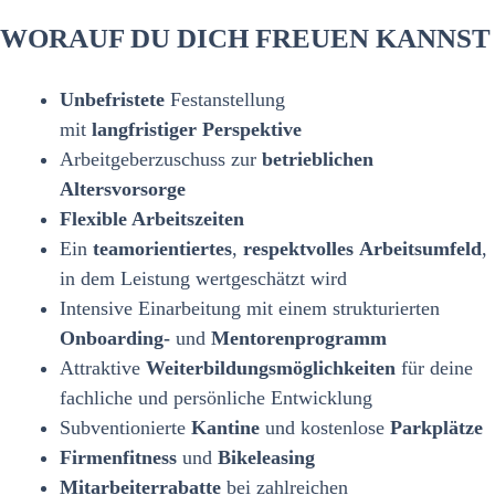
WORAUF DU DICH FREUEN KANNST
Unbefristete
Festanstellung
mit
langfristiger
Perspektive
Arbeitgeberzuschuss zur
betrieblichen
Altersvorsorge
Flexible Arbeitszeiten
Ein
teamorientiertes
,
respektvolles
Arbeitsumfeld
,
in dem Leistung wertgeschätzt wird
Intensive Einarbeitung mit einem strukturierten
Onboarding-
und
Mentorenprogramm
Attraktive
Weiterbildungsmöglichkeiten
für deine
fachliche und persönliche Entwicklung
Subventionierte
Kantine
und kostenlose
Parkplätze
Firmenfitness
und
Bikeleasing
Mitarbeiterrabatte
bei zahlreichen