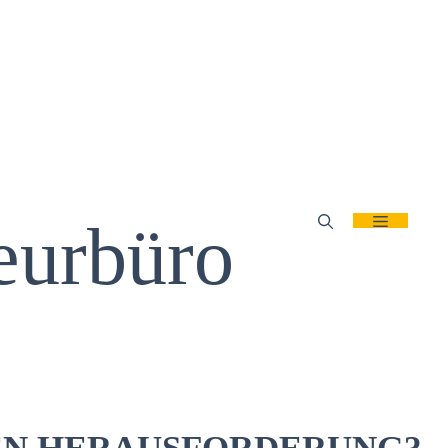
ieurbüro
Menü