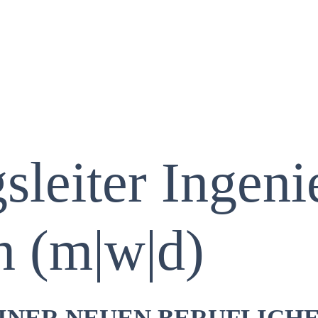
sleiter Ingen
n (m|w|d)