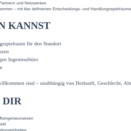
 Partnern und Netzwerken
usammen – mit klar definierten Entscheidungs‑ und Handlungsspielräum
N KANNST
gsspielraum für den Standort
nzen
igen Ingenieurbüro
n
 willkommen sind – unabhängig von Herkunft, Geschlecht, Al
 DIR
ftsingenieurwesen
feld
tionseinheiten