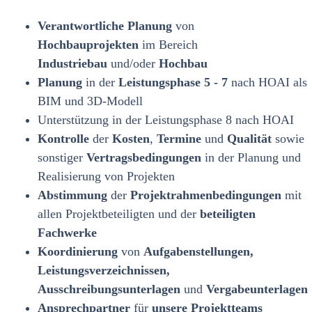
Verantwortliche Planung
von
Hochbauprojekten
im Bereich
Industriebau
und/oder
Hochbau
Planung
in der
Leistungsphase 5
- 7
nach HOAI als
BIM und 3D-Modell
Unterstützung in der Leistungsphase 8 nach HOAI
Kontrolle
der
Kosten
,
Termine
und
Qualität
sowie
sonstiger
Vertragsbedingungen
in der Planung und
Realisierung von Projekten
Abstimmung
der
Projektrahmenbedingungen
mit
allen Projektbeteiligten und der
beteiligten
Fachwerke
Koordinierung
von
Aufgabenstellungen,
Leistungsverzeichnissen,
Ausschreibungsunterlagen
und
Vergabeunterlagen
Ansprechpartner
für
unsere Projektteams