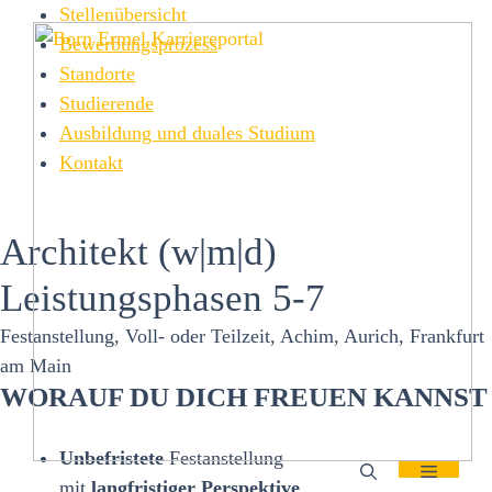
Zum
Stellenübersicht
Inhalt
Bewerbungsprozess
springen
Standorte
Studierende
Ausbildung und duales Studium
Kontakt
Architekt (w|m|d)
Leistungsphasen 5-7
Festanstellung, Voll- oder Teilzeit, Achim, Aurich, Frankfurt
am Main
WORAUF DU DICH FREUEN KANNST
Unbefristete
Festanstellung
mit
langfristiger
Perspektive