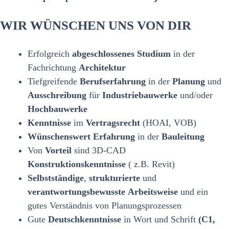
WIR WÜNSCHEN UNS VON DIR
Erfolgreich
abgeschlossenes Studium
in der
Fachrichtung
Architektur
Tiefgreifende
Berufserfahrung
in der
Planung
und
Ausschreibung
für
Industriebauwerke
und/oder
Hochbauwerke
Kenntnisse
im
Vertragsrecht
(HOAI, VOB)
Wünschenswert Erfahrung
in der
Bauleitung
Von
Vorteil
sind 3D-CAD
Konstruktionskenntnisse
( z.B. Revit)
Selbstständige
,
strukturierte
und
verantwortungsbewusste
Arbeitsweise
und ein
gutes Verständnis von Planungsprozessen
Gute
Deutschkenntnisse
in Wort und Schrift
(C1,