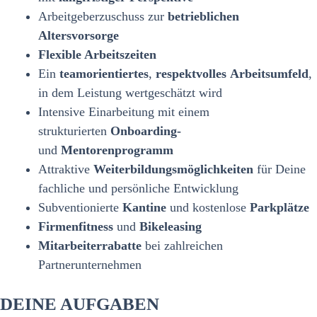
Menü
Arbeitgeberzuschuss zur
betrieblichen
Altersvorsorge
Flexible Arbeitszeiten
Ein
teamorientiertes
,
respektvolles
Arbeitsumfeld
,
in dem Leistung wertgeschätzt wird
Intensive Einarbeitung mit einem
strukturierten
Onboarding-
und
Mentorenprogramm
Attraktive
Weiterbildungsmöglichkeiten
für Deine
fachliche und persönliche Entwicklung
Subventionierte
Kantine
und kostenlose
Parkplätze
Firmenfitness
und
Bikeleasing
Mitarbeiterrabatte
bei zahlreichen
Partnerunternehmen
DEINE AUFGABEN